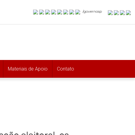
/governosp
Materiais de Apoio
Contato