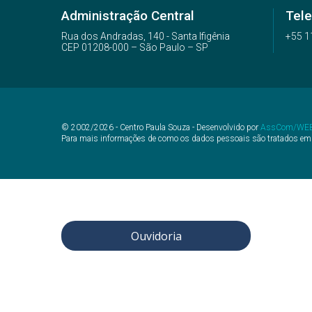
Administração Central
Tel
Rua dos Andradas, 140 - Santa Ifigênia
+55 1
CEP 01208-000 – São Paulo – SP
© 2002/2026 - Centro Paula Souza - Desenvolvido por
AssCom/WE
Para mais informações de como os dados pessoais são tratados em
Ouvidoria