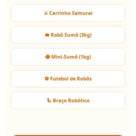
⚔️ Carrinho Samurai
🐗 Robô Sumô (3kg)
🐝 Mini-Sumô (1kg)
⚽ Futebol de Robôs
🦾 Braço Robótico