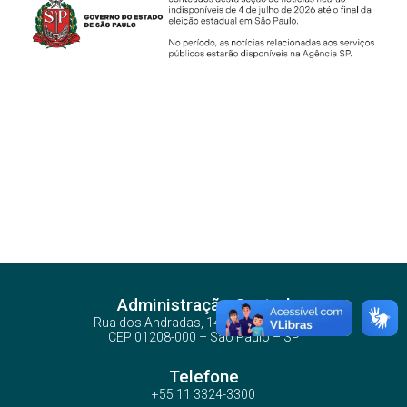
Administração Central
Rua dos Andradas, 140 - Santa Ifigênia
CEP 01208-000 – São Paulo – SP
Telefone
+55 11 3324-3300