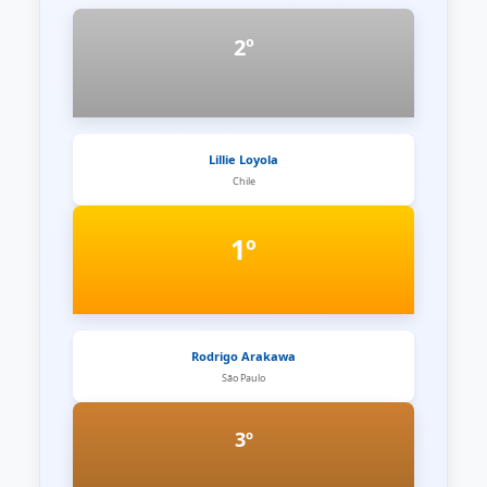
2º
Lillie Loyola
Chile
1º
Rodrigo Arakawa
São Paulo
3º