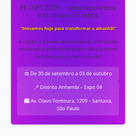
FETEPS 2025 – Uma experiência
interativa com robôs
“Inovamos hoje para transformar o amanhã!”
A Feteps é o ponto de encontro da criatividade,
tecnologia e empreendedorismo para construir
soluções que mudam o mundo!
📅 De 30 de setembro a 03 de outubro
📍 Distrito Anhembi – Expo 04
🏙️ Av. Olavo Fontoura, 1209 – Santana,
São Paulo