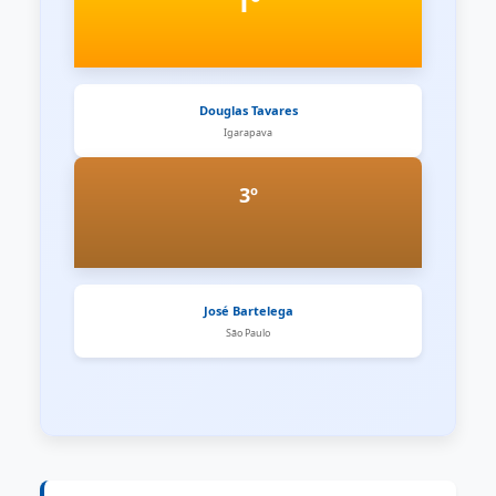
1º
Douglas Tavares
Igarapava
3º
José Bartelega
São Paulo