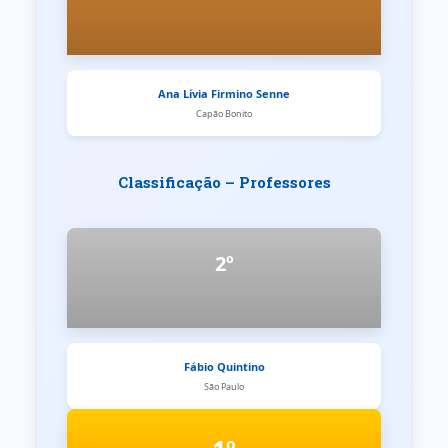
Ana Lívia Firmino Senne
Capão Bonito
Classificação – Professores
2º
Fábio Quintino
São Paulo