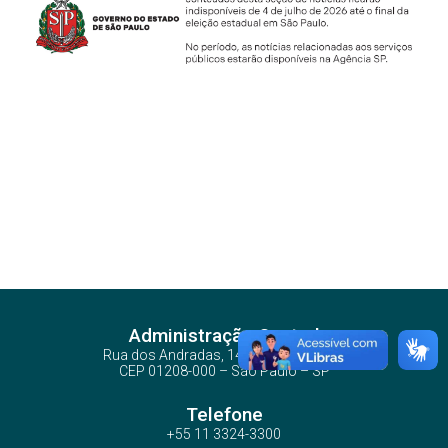
Administração Central
Rua dos Andradas, 140 - Santa Ifigênia
CEP 01208-000 – São Paulo – SP
Telefone
+55 11 3324-3300