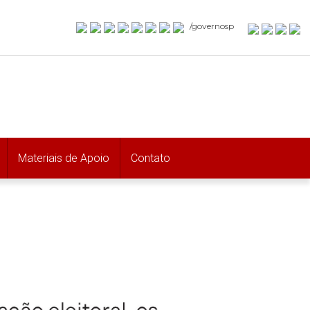
/governosp
Materiais de Apoio
Contato