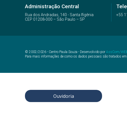
Administração Central
Tel
Rua dos Andradas, 140 - Santa Ifigênia
+55 1
CEP 01208-000 – São Paulo – SP
© 2002/2026 - Centro Paula Souza - Desenvolvido por
AssCom/WE
Para mais informações de como os dados pessoais são tratados em
Ouvidoria