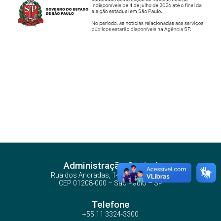
Administração Central
Rua dos Andradas, 140 - Santa Ifigênia
CEP 01208-000 – São Paulo – SP
Telefone
+55 11 3324-3300